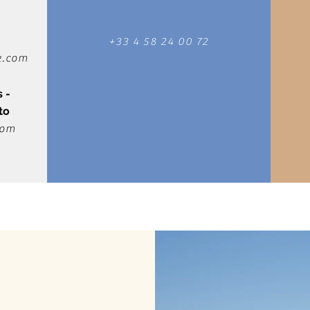
+33 4 58 24 00 72
e.com
 -
to
com