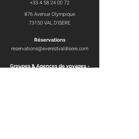
+33 4 58 24 00 72
876 Avenue Olympique
73150 VAL D'ISERE
Réservations
reservations@everestvaldisere.com
Groupes & Agences de voyages -
Comptabilité - Recrutement
contact@everestvaldisere.com
Chambres
Eat & Drink
Situation