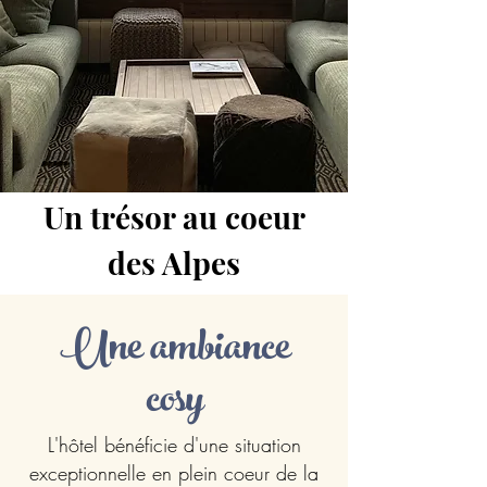
Un trésor au coeur
des Alpes
Une ambiance
cosy
L'hôtel bénéficie d'une situation
exceptionnelle en plein coeur de la