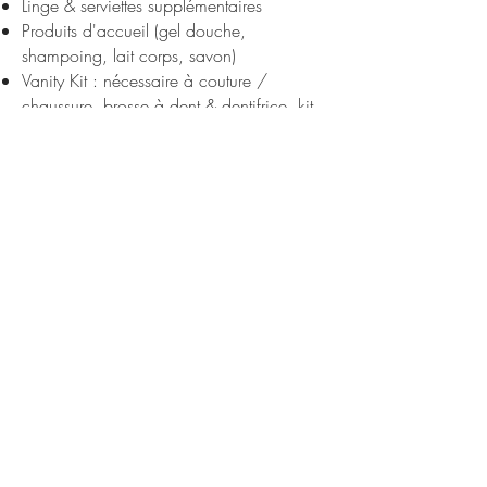
Linge & serviettes supplémentaires
Produits d'accueil (gel douche,
shampoing, lait corps, savon)
Vanity Kit : nécessaire à couture /
chaussure, brosse à dent & dentifrice, kit
rasage, serviettes hygiéniques
PERSONNES EN SITUATION
D'HANDICAP
Notre Equipe est sensibilisée à l'accueil
des personnes en situation d'handicap.
Notre établissement ne disposant pas
d'ascenseur, l'hôtel n'est pas adapté pour
accueillir les personnes à mobilité réduite.
Une télécommande à grosses touches est
disponible pour les personnes souffrant de
déficit visuel. Un fauteuil roulant est