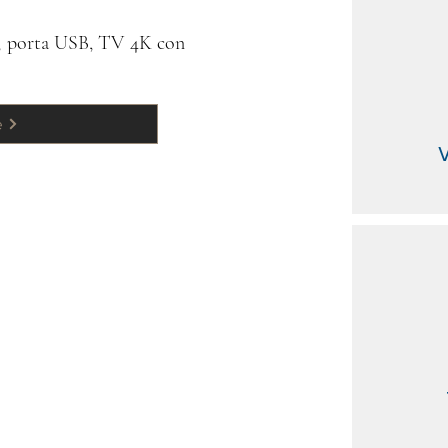
ia, porta USB, TV 4K con
e
V