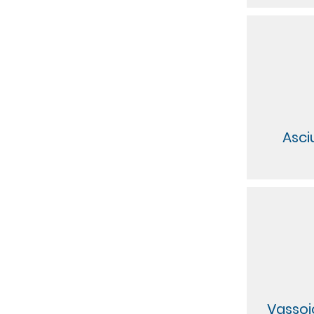
Asci
Vassoi